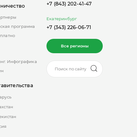
+7 (843) 202-41-47
дничество
артнеры
Екатеринбург
ская программа
+7 (343) 226-06-71
сплатно
Все регионы
нг. Инфографика
ен
авительства
арусь
ахстан
екистан
сия