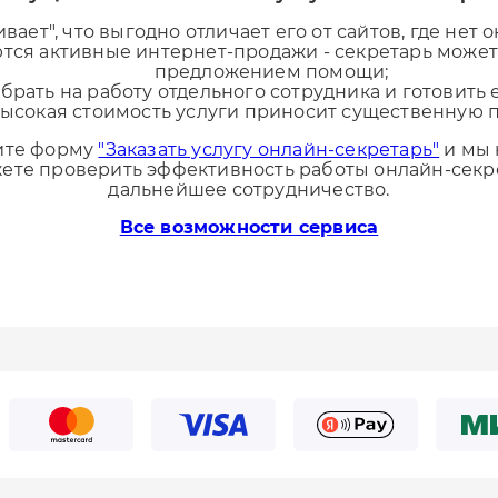
вает", что выгодно отличает его от сайтов, где нет
тся активные интернет-продажи - секретарь может
предложением помощи;
брать на работу отдельного сотрудника и готовить 
ысокая стоимость услуги приносит существенную 
ните форму
"Заказать услугу онлайн-секретарь"
и мы 
жете проверить эффективность работы онлайн-секр
дальнейшее сотрудничество.
Все возможности сервиса
Подключить бесплатно
Кабинет пользователя
*
E-mail:
*
E-mail:
*
Телефон: