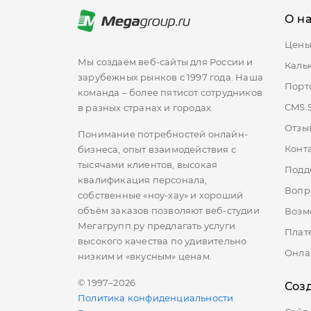
О н
Цен
Мы создаём веб-сайты для России и
Каль
зарубежных рынков с 1997 года. Наша
Порт
команда – более пятисот сотрудников
CMS.
в разных странах и городах.
Отзы
О
Понимание потребностей онлайн-
Конт
бизнеса, опыт взаимодействия с
О
тысячами клиентов, высокая
Подд
квалификация персонала,
Вопр
собственные «ноу-хау» и хороший
объём заказов позволяют веб-студии
Возм
Мегагрупп.ру предлагать услуги
Плат
высокого качества по удивительно
Онла
низким и «вкусным» ценам.
© 1997–2026
Соз
Политика конфиденциальности