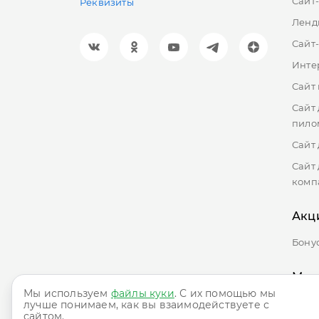
Сайт
Реквизиты
Ленд
Сайт
Инте
Сайт
Сайт
пило
Сайт 
Сайт
комп
Акц
Бону
Мар
Мы используем
файлы куки
. С их помощью мы
лучше понимаем, как вы взаимодействуете с
сайтом.