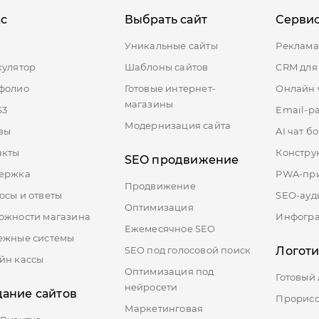
*
Пароль:
ас
Выбрать сайт
Серви
*
Имя:
ы
Уникальные сайты
Реклама
Отправляя форму, Вы принимаете
политику конфиденциальности
Забыли паро
кулятор
Шаблоны сайтов
CRM для
фолио
Готовые интернет-
Онлайн 
Вход
Регистрация
магазины
S3
Email-р
Подключить
Модернизация сайта
вы
AI чат бо
ставляя заявку вы соглашаетесь с
политикой обработки персональн
данных
акты
Констру
ставляя заявку вы соглашаетесь с
политикой обработки персональн
SEO продвижение
данных
ержка
PWA-пр
Продвижение
осы и ответы
SEO-ауд
Оптимизация
ожности магазина
Инфогр
Ежемесячное SEO
ежные системы
SEO под голосовой поиск
Логот
йн кассы
Оптимизация под
Готовый
нейросети
дание сайтов
Прорисо
Маркетинговая