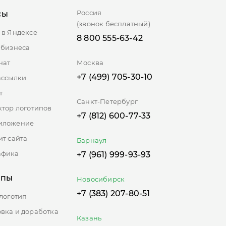
Россия
сы
(звонок бесплатный)
 в Яндексе
8 800 555-63-42
ль?
 бизнеса
чат
Москва
+7 (499) 705-30-10
ассылки
т
ых
Санкт-Петербург
ктор логотипов
ых
+7 (812) 600-77-33
иложение
ит сайта
Барнаул
афика
+7 (961) 999-93-93
ипы
Новосибирск
+7 (383) 207-80-51
 логотип
вка и доработка
Казань