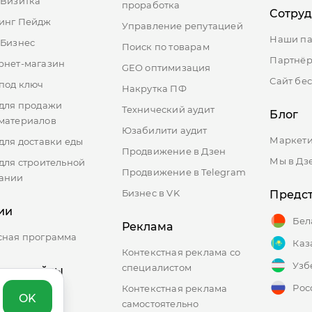
-Визитка
проработка
Сотру
инг Пейдж
Управление репутацией
Наши п
-Бизнес
Поиск по товарам
Партнёр
рнет-магазин
GEO оптимизация
Сайт бе
 под ключ
Накрутка ПФ
 для продажи
Технический аудит
Блог
материалов
Юзабилити аудит
Маркети
для доставки еды
Продвижение в Дзен
Мы в Дз
 для строительной
Продвижение в Telegram
ании
Бизнес в VK
Предст
ии
Бел
Реклама
сная программа
Каз
Контекстная реклама со
Узб
специалистом
кетплейсы
Рос
Контекстная реклама
OK
самостоятельно