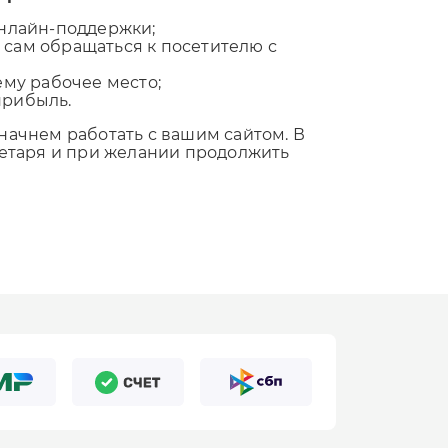
Аналитика
Юридический аудит
 онлайн-поддержки;
Консультация маркетолога
 сам обращаться к посетителю с
Оптимизация рекламных
Поиск по товарам
Стратегия развития бизнеса
ему рабочее место;
кампаний
прибыль.
Продвижение на Тильде
Консультация директолога
начнем работать с вашим сайтом. В
Консультация маркетолога
етаря и при желании продолжить
Курсы контекстной рекламы