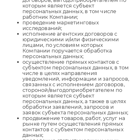
договоров, выгодоприобретателем по
которым является субъект
персональных данных, в том числе
работник Компании;
проведение маркетинговых
исследований;
исполнение агентских договоров с
юридическими и/или физическими
лицами, по условиям которых
Компании поручается обработка
персональных данных;
осуществление прямых контактов с
субъектом персональных данных, в том
числе в целях направления
уведомлений, информации и запросов,
связанных с исполнением договоров,
стороной/выгодоприобретателем по
Подключить бесплатно
которым является субъект
Кабинет пользователя
персональных данных, а также в целях
*
E-mail:
обработки заявлений, запросов и
*
E-mail:
заявок субъекта персональных данных;
продвижение товаров, работ, услуг на
рынке путем осуществления прямых
*
Телефон:
контактов с субъектом персональных
*
Пароль:
данных;