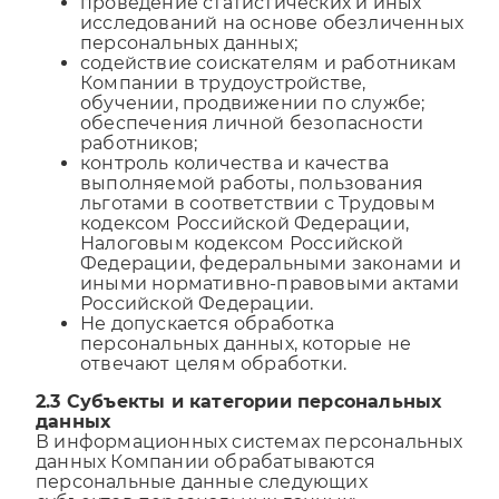
проведение статистических и иных
исследований на основе обезличенных
*
Имя:
персональных данных;
Забыли пароль?
Отправляя форму, Вы принимаете
политику
содействие соискателям и работникам
конфиденциальности
Компании в трудоустройстве,
обучении, продвижении по службе;
Вход
обеспечения личной безопасности
Подключить
работников;
Регистрация
контроль количества и качества
Оставляя заявку вы соглашаетесь с
политикой
выполняемой работы, пользования
Оставляя заявку вы соглашаетесь с
политикой
обработки персональных данных
льготами в соответствии с Трудовым
обработки персональных данных
кодексом Российской Федерации,
Налоговым кодексом Российской
Федерации, федеральными законами и
иными нормативно-правовыми актами
Российской Федерации.
Не допускается обработка
персональных данных, которые не
отвечают целям обработки.
2.3 Субъекты и категории персональных
данных
В информационных системах персональных
данных Компании обрабатываются
персональные данные следующих