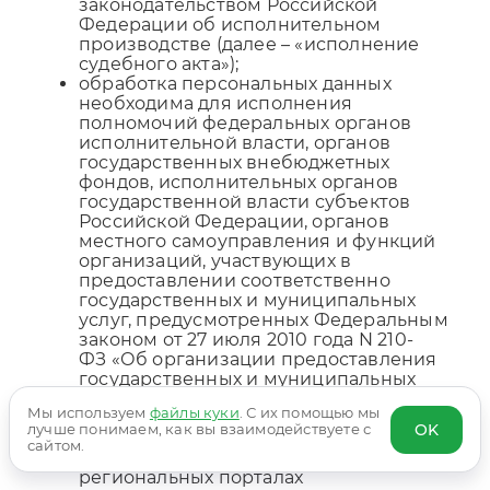
законодательством Российской
Федерации об исполнительном
производстве (далее – «исполнение
судебного акта»);
обработка персональных данных
необходима для исполнения
полномочий федеральных органов
исполнительной власти, органов
государственных внебюджетных
фондов, исполнительных органов
государственной власти субъектов
Российской Федерации, органов
местного самоуправления и функций
организаций, участвующих в
предоставлении соответственно
государственных и муниципальных
услуг, предусмотренных Федеральным
законом от 27 июля 2010 года N 210-
ФЗ «Об организации предоставления
государственных и муниципальных
услуг», включая регистрацию субъекта
Мы используем
файлы куки
. С их помощью мы
персональных данных на едином
OK
лучше понимаем, как вы взаимодействуете с
портале государственных и
сайтом.
муниципальных услуг и (или)
региональных порталах