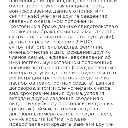
наименование органа, выдавшего военный
билет, военно-учетная специальность,
воинское звание, данные о принятии/
снятии на(с) учет(а) и другие сведения);
сведения о семейном положении
(состояние в браке, данные свидетельства о
заключении брака, фамилия, имя, отчество
супруга(и), паспортные данные супруга(и),
данные справки по форме 2-НДФЛ
супруги(а), степень родства, фамилии,
имена, отчества и даты рождения других
членов семьи, иждивенцев); сведения об
имуществе (имущественном положении):
наличие автотранспорта (государственные
номера и другие данные из свидетельств о
регистрации транспортных средств и из
паспортов транспортных средств); данные
договоров, в том числе номера их счетов,
вид, срок размещения, сумма, условия
вклада и другие сведения; сведения о
выданных субъекту персональных данных
кредитах (займах), в том числе данные
договоров, номера счетов, срок договора,
сумма кредита (займа), условия
предоставления кредита (займа) и другие