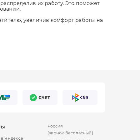
распределив их работу. Это поможет
Аналитика
Юридический аудит
овании.
Консультация маркетолога
Оптимизация рекламных
етителю, увеличив комфорт работы на
Поиск по товарам
Стратегия развития бизнеса
кампаний
Продвижение на Тильде
Консультация директолога
Консультация маркетолога
Курсы контекстной рекламы
Россия
сы
(звонок бесплатный)
 в Яндексе