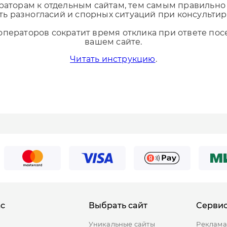
раторам к отдельным сайтам, тем самым правильно 
ть разногласий и спорных ситуаций при консультир
ператоров сократит время отклика при ответе пос
вашем сайте.
Читать инструкцию
.
Подключить бесплатно
Кабинет пользователя
*
E-mail:
*
E-mail:
*
Телефон:
ас
Выбрать сайт
Серви
*
Пароль:
ы
Уникальные сайты
Реклама