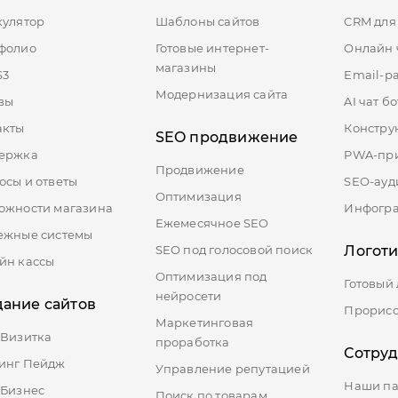
*
Имя:
кулятор
Шаблоны сайтов
CRM для
Отправляя форму, Вы принимаете
политику конфиденциальности
Забыли паро
фолио
Готовые интернет-
Онлайн 
магазины
S3
Email-р
Вход
Регистрация
Модернизация сайта
вы
AI чат бо
Подключить
акты
Констру
SEO продвижение
ставляя заявку вы соглашаетесь с
политикой обработки персональн
данных
ержка
PWA-пр
ставляя заявку вы соглашаетесь с
политикой обработки персональн
Продвижение
данных
осы и ответы
SEO-ауд
Оптимизация
ожности магазина
Инфогр
Ежемесячное SEO
ежные системы
SEO под голосовой поиск
Логот
йн кассы
Оптимизация под
Готовый
нейросети
дание сайтов
Прорисо
Маркетинговая
-Визитка
проработка
Сотру
инг Пейдж
Управление репутацией
Наши п
-Бизнес
Поиск по товарам