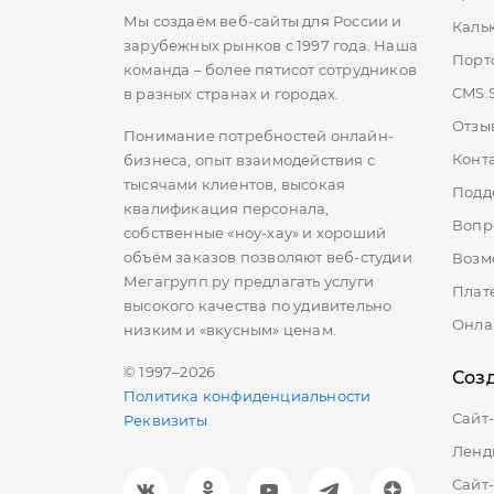
Мы создаём веб-сайты для России и
Каль
зарубежных рынков с 1997 года. Наша
Порт
команда – более пятисот сотрудников
CMS.
в разных странах и городах.
Отзы
Понимание потребностей онлайн-
Конт
бизнеса, опыт взаимодействия с
О
тысячами клиентов, высокая
Подд
О
квалификация персонала,
Вопр
собственные «ноу-хау» и хороший
объём заказов позволяют веб-студии
Возм
Мегагрупп.ру предлагать услуги
Плат
высокого качества по удивительно
Онла
низким и «вкусным» ценам.
© 1997–2026
Соз
Политика конфиденциальности
Сайт
Реквизиты
Ленд
Сайт