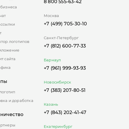
8 800 555-63-42
 бизнеса
ль?
чат
Москва
+7 (499) 705-30-10
ассылки
т
Санкт-Петербург
ктор логотипов
ых
+7 (812) 600-77-33
иложение
ых
ит сайта
Барнаул
афика
+7 (961) 999-93-93
ипы
Новосибирск
+7 (383) 207-80-51
 логотип
вка и доработка
Казань
+7 (843) 202-41-47
дничество
артнеры
Екатеринбург